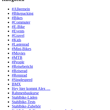
#Allgemein
#Bikepacking
#Bikes
#Commuter
#E-Bike
#Events
#Gravel
#Kids
#Lastenrad
#Mini-Bikes
#Movies
#MTB
#People
#Reisebericht
#Reiserad
#Rennrad
#Singlespeed
BMX
Hey hier kommt Alex …
Rahmenbaukurse
Stahlbike-Läden
Stahlbike-Tests
Stahlbike-Zubehör