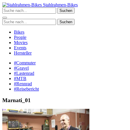
Zum
Stahlrahmen-Bikes
Inhalt
Suchen
springen
Suchen
Bikes
People
Movies
Events
Hersteller
#Commuter
#Gravel
#Lastenrad
#MTB
#Rennrad
#Reisebericht
Marnati_01