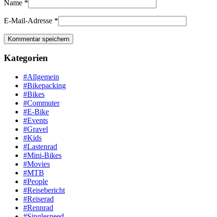
Name
*
E-Mail-Adresse
*
Kategorien
#Allgemein
#Bikepacking
#Bikes
#Commuter
#E-Bike
#Events
#Gravel
#Kids
#Lastenrad
#Mini-Bikes
#Movies
#MTB
#People
#Reisebericht
#Reiserad
#Rennrad
#Singlespeed