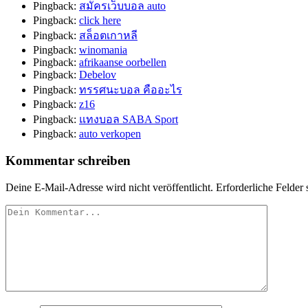
Pingback:
สมัครเว็บบอล auto
Pingback:
click here
Pingback:
สล็อตเกาหลี
Pingback:
winomania
Pingback:
afrikaanse oorbellen
Pingback:
Debelov
Pingback:
ทรรศนะบอล คืออะไร
Pingback:
z16
Pingback:
แทงบอล SABA Sport
Pingback:
auto verkopen
Kommentar schreiben
Deine E-Mail-Adresse wird nicht veröffentlicht.
Erforderliche Felder 