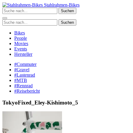
Zum
Stahlrahmen-Bikes
Inhalt
Suchen
springen
Suchen
Bikes
People
Movies
Events
Hersteller
#Commuter
#Gravel
#Lastenrad
#MTB
#Rennrad
#Reisebericht
TokyoFixed_Eley-Kishimoto_5