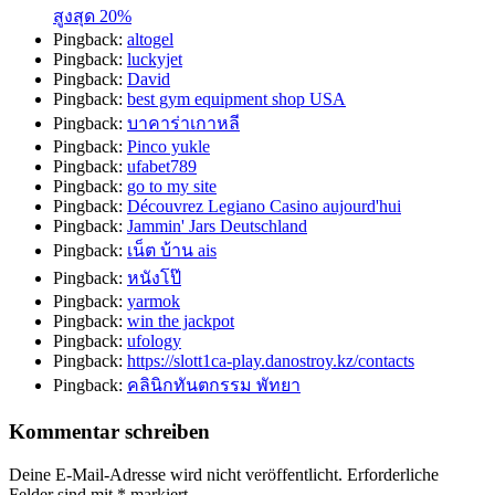
สูงสุด 20%
Pingback:
altogel
Pingback:
luckyjet
Pingback:
David
Pingback:
best gym equipment shop USA
Pingback:
บาคาร่าเกาหลี
Pingback:
Pinco yukle
Pingback:
ufabet789
Pingback:
go to my site
Pingback:
Découvrez Legiano Casino aujourd'hui
Pingback:
Jammin' Jars Deutschland
Pingback:
เน็ต บ้าน ais
Pingback:
หนังโป๊
Pingback:
yarmok
Pingback:
win the jackpot
Pingback:
ufology
Pingback:
https://slott1ca-play.danostroy.kz/contacts
Pingback:
คลินิกทันตกรรม พัทยา
Kommentar schreiben
Deine E-Mail-Adresse wird nicht veröffentlicht.
Erforderliche
Felder sind mit
*
markiert