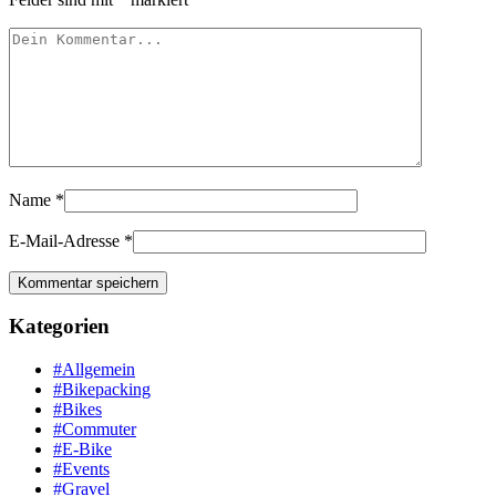
Name
*
E-Mail-Adresse
*
Kategorien
#Allgemein
#Bikepacking
#Bikes
#Commuter
#E-Bike
#Events
#Gravel