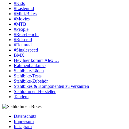
#Kids
#Lastenrad
#Mini-Bikes
#Movies
#MTB
#People
#Reisebericht
#Reiserad
#Rennrad
#Singlespeed
BMX
Hey hier kommt Alex …
Rahmenbaukurse
Stahlbike-Läden
Stahlbike-Tests
Stahlbike-Zubehör
Stahlbikes & Komponenten zu verkaufen
Stahlrahmen-Hersteller
Tandem
Datenschutz
Impressum
Instagram