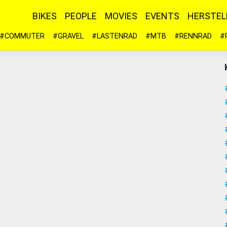
BIKES
PEOPLE
MOVIES
EVENTS
HERSTEL
#COMMUTER
#GRAVEL
#LASTENRAD
#MTB
#RENNRAD
#