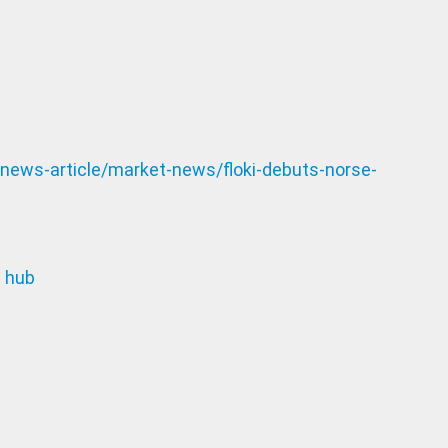
ews-article/market-news/floki-debuts-norse-
s hub