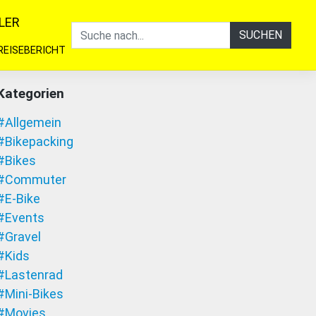
LER
SUCHEN
REISEBERICHT
Kategorien
#Allgemein
#Bikepacking
#Bikes
#Commuter
#E-Bike
#Events
#Gravel
#Kids
#Lastenrad
#Mini-Bikes
#Movies