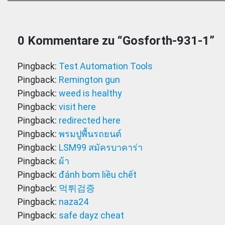
0 Kommentare zu “
Gosforth-931-1
”
Pingback:
Test Automation Tools
Pingback:
Remington gun
Pingback:
weed is healthy
Pingback:
visit here
Pingback:
redirected here
Pingback:
พรมปูพื้นรถยนต์
Pingback:
LSM99 สมัครบาคาร่า
Pingback:
ผ้า
Pingback:
đánh bom liều chết
Pingback:
먹튀검증
Pingback:
naza24
Pingback:
safe dayz cheat