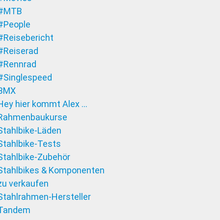
#MTB
#People
#Reisebericht
#Reiserad
#Rennrad
#Singlespeed
BMX
Hey hier kommt Alex …
Rahmenbaukurse
Stahlbike-Läden
Stahlbike-Tests
Stahlbike-Zubehör
Stahlbikes & Komponenten
zu verkaufen
Stahlrahmen-Hersteller
Tandem