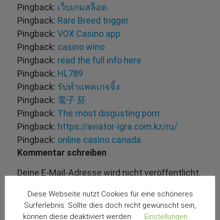
Pingback:
เว็บเกมสล็อต
Pingback:
Rare Breed trigger
Pingback:
VOX Casino app
Pingback:
casino wino
Pingback:
read the full info here
Pingback:
HL789
Pingback:
รับทำแพคเกจจิ้ง
Pingback:
電子 菸
Pingback:
The most disgusting porn
Pingback:
https://aviator-igra.com.kz/ru/
Pingback:
online casino canada
Kommentar schreiben
Deine E-Mail-Adresse wird nicht veröffentlicht.
Erforderliche Felder sind mit
*
markiert
Diese Webseite nutzt Cookies für eine schöneres
Surferlebnis. Sollte dies doch nicht gewünscht sein,
können diese deaktiviert werden.
Einstellungen