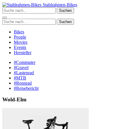
Zum
Stahlrahmen-Bikes
Inhalt
Suchen
springen
Suchen
Bikes
People
Movies
Events
Hersteller
#Commuter
#Gravel
#Lastenrad
#MTB
#Rennrad
#Reisebericht
Wold-Elm