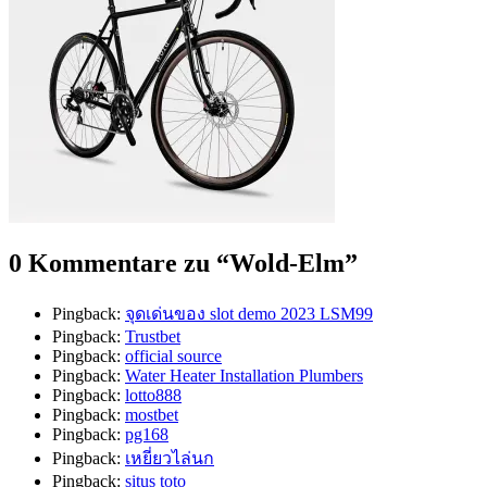
0 Kommentare zu “
Wold-Elm
”
Pingback:
จุดเด่นของ slot demo 2023 LSM99
Pingback:
Trustbet
Pingback:
official source
Pingback:
Water Heater Installation Plumbers
Pingback:
lotto888
Pingback:
mostbet
Pingback:
pg168
Pingback:
เหยี่ยวไล่นก
Pingback:
situs toto