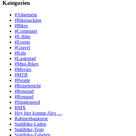
Kategorien
#Allgemein
#Bikepacking
#Bikes
#Commuter
#E-Bike
#Events
#Gravel
#Kids
#Lastenrad
#Mini-Bikes
#Movies
#MTB
#People
#Reisebericht
#Reiserad
#Rennrad
#Singlespeed
BMX
Hey hier kommt Alex …
Rahmenbaukurse
Stahlbike-Läden
Stahlbike-Tests
Stahlbike-Zubehör