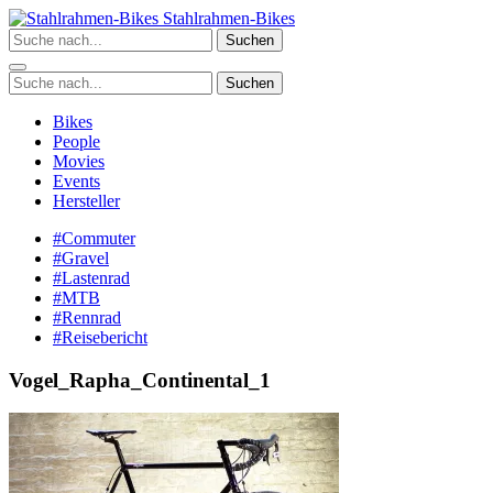
Zum
Stahlrahmen-Bikes
Inhalt
Suchen
springen
Suchen
Bikes
People
Movies
Events
Hersteller
#Commuter
#Gravel
#Lastenrad
#MTB
#Rennrad
#Reisebericht
Vogel_Rapha_Continental_1