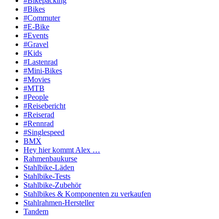
#Bikepacking
#Bikes
#Commuter
#E-Bike
#Events
#Gravel
#Kids
#Lastenrad
#Mini-Bikes
#Movies
#MTB
#People
#Reisebericht
#Reiserad
#Rennrad
#Singlespeed
BMX
Hey hier kommt Alex …
Rahmenbaukurse
Stahlbike-Läden
Stahlbike-Tests
Stahlbike-Zubehör
Stahlbikes & Komponenten zu verkaufen
Stahlrahmen-Hersteller
Tandem