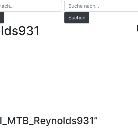
Suchen
lds931
l_MTB_Reynolds931
”