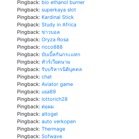
Pingback:
bio ethanol burner
Pingback:
superkaya slot
Pingback:
Kardinal Stick
Pingback:
Study in Africa
Pingback:
ข่าวบอล
Pingback:
Oryza Rosa
Pingback:
ricco888
Pingback:
บับเบิ้ลกันกระแทก
Pingback:
ทัวร์เวียดนาม
Pingback:
รับบริหารนิติบุคคล
Pingback:
chat
Pingback:
Aviator game
Pingback:
usa89
Pingback:
lottorich28
Pingback:
ต่อผม
Pingback:
altogel
Pingback:
auto verkopen
Pingback:
Thermage
Pingback:
Sofwave