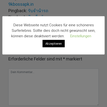
9kbossapk.in
Pingback:
รับจำนำรถ
Pingback:
ติดเน็ตบ้านทรู
Pingback:
jav
Diese Webseite nutzt Cookies für eine schöneres
Pingback:
ปั้มไลค์
Surferlebnis. Sollte dies doch nicht gewünscht sein,
können diese deaktiviert werden.
Einstellungen
Pingback:
รีวิว LSM99
Kommentar schreiben
Akzeptieren
Deine E-Mail-Adresse wird nicht veröffentlicht.
Erforderliche Felder sind mit
*
markiert