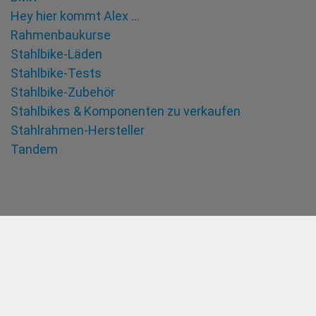
Hey hier kommt Alex …
Rahmenbaukurse
Stahlbike-Läden
Stahlbike-Tests
Stahlbike-Zubehör
Stahlbikes & Komponenten zu verkaufen
Stahlrahmen-Hersteller
Tandem