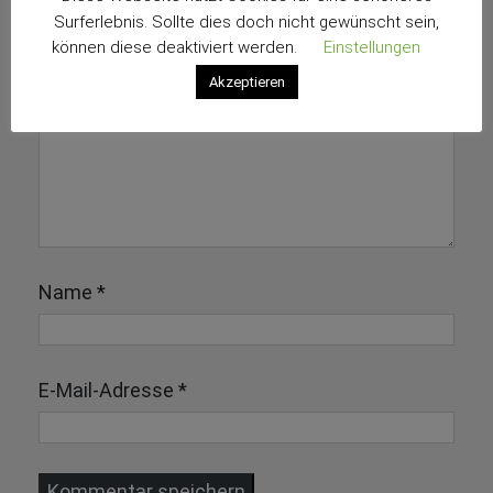
Deine E-Mail-Adresse wird nicht veröffentlicht.
Surferlebnis. Sollte dies doch nicht gewünscht sein,
Erforderliche Felder sind mit
*
markiert
können diese deaktiviert werden.
Einstellungen
Akzeptieren
Name
*
E-Mail-Adresse
*