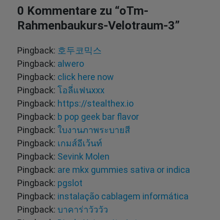
0 Kommentare zu “
oTm-
Rahmenbaukurs-Velotraum-3
”
Pingback:
호두코믹스
Pingback:
alwero
Pingback:
click here now
Pingback:
โอลี่แฟนxxx
Pingback:
https://stealthex.io
Pingback:
b pop geek bar flavor
Pingback:
ใบงานภาพระบายสี
Pingback:
เกมส์อีเว้นท์
Pingback:
Sevink Molen
Pingback:
are mkx gummies sativa or indica
Pingback:
pgslot
Pingback:
instalação cablagem informática
Pingback:
บาคาร่าวัววัว