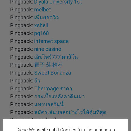
Pingback:
Diyala University 1st
Pingback:
melbet
Pingback:
เพิ่มยอดวิว
Pingback:
xshell
Pingback:
pg168
Pingback:
internet space
Pingback:
nine casino
Pingback:
เอ็มไพร์777 คาสิโน
Pingback:
電子 菸 推荐
Pingback:
Sweet Bonanza
Pingback:
สิว
Pingback:
Thermage ราคา
Pingback:
กระเบื้องหลังคาดินเผา
Pingback:
แทงบอลวันนี้
Pingback:
สมัครเล่นบอลอย่างไรให้คุ้มที่สุด
Kommentar schreiben
Diese Webseite nutzt Cookies für eine schöneres