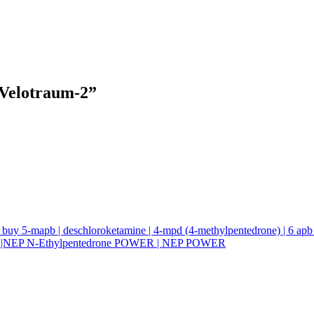
Velotraum-2
”
| buy 5-mapb | deschloroketamine | 4-mpd (4-methylpentedrone) | 6 ap
owder |NEP N-Ethylpentedrone POWER | NEP POWER