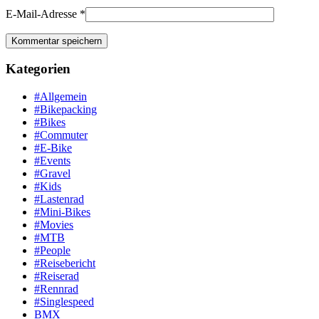
E-Mail-Adresse
*
Kategorien
#Allgemein
#Bikepacking
#Bikes
#Commuter
#E-Bike
#Events
#Gravel
#Kids
#Lastenrad
#Mini-Bikes
#Movies
#MTB
#People
#Reisebericht
#Reiserad
#Rennrad
#Singlespeed
BMX