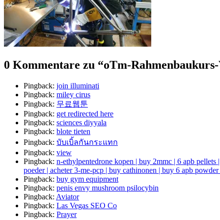
0 Kommentare zu “
oTm-Rahmenbaukurs-
Pingback:
join illuminati
Pingback:
miley cirus
Pingback:
무료웹툰
Pingback:
get redirected here
Pingback:
sciences diyyala
Pingback:
blote tieten
Pingback:
บับเบิ้ลกันกระแทก
Pingback:
view
Pingback:
n-ethylpentedrone kopen | buy 2mmc | 6 apb pellets 
poeder | acheter 3-me-pcp | buy cathinonen | buy 6 apb p
Pingback:
buy gym equipment
Pingback:
penis envy mushroom psilocybin
Pingback:
Aviator
Pingback:
Las Vegas SEO Co
Pingback:
Prayer