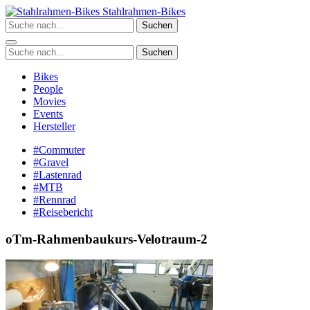
Zum
Stahlrahmen-Bikes
Inhalt
Suchen
springen
Suchen
Bikes
People
Movies
Events
Hersteller
#Commuter
#Gravel
#Lastenrad
#MTB
#Rennrad
#Reisebericht
oTm-Rahmenbaukurs-Velotraum-2