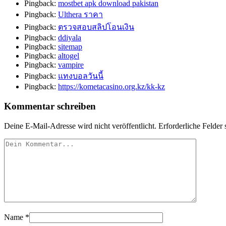
Pingback:
mostbet apk download pakistan
Pingback:
Ulthera ราคา
Pingback:
ตรวจสอบสลิปโอนเงิน
Pingback:
ddiyala
Pingback:
sitemap
Pingback:
altogel
Pingback:
vampire
Pingback:
แทงบอลวันนี้
Pingback:
https://kometacasino.org.kz/kk-kz
Kommentar schreiben
Deine E-Mail-Adresse wird nicht veröffentlicht.
Erforderliche Felder 
Name
*