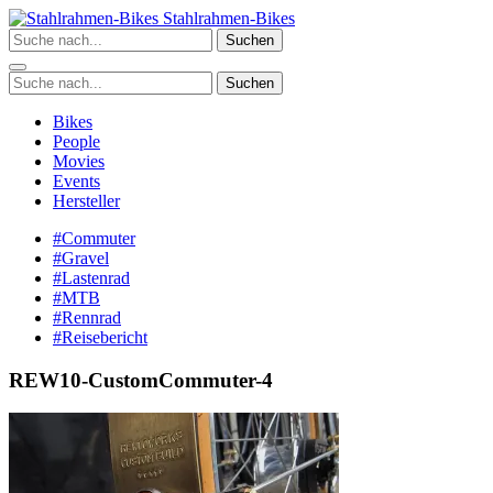
Zum
Stahlrahmen-Bikes
Inhalt
Suchen
springen
Suchen
Bikes
People
Movies
Events
Hersteller
#Commuter
#Gravel
#Lastenrad
#MTB
#Rennrad
#Reisebericht
REW10-CustomCommuter-4