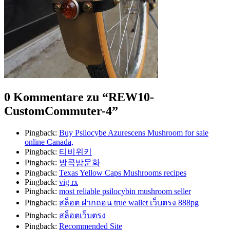
0 Kommentare zu “
REW10-
CustomCommuter-4
”
Pingback:
Buy Psilocybe Azurescens Mushroom for sale
online Canada,
Pingback:
티비위키
Pingback:
방콕밤문화
Pingback:
Texas Yellow Caps Mushrooms recipes
Pingback:
vig rx
Pingback:
most reliable psilocybin mushroom seller​
Pingback:
สล็อต ฝากถอน true wallet เว็บตรง 888pg
Pingback:
สล็อตเว็บตรง
Pingback:
Recommended Site