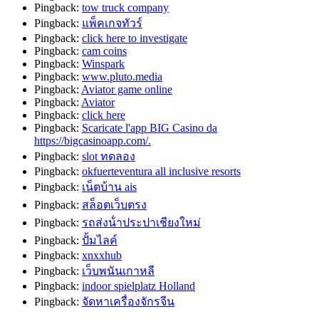
Pingback:
tow truck company
Pingback:
แพ็คเกจทัวร์
Pingback:
click here to investigate
Pingback:
cam coins
Pingback:
Winspark
Pingback:
www.pluto.media
Pingback:
Aviator game online
Pingback:
Aviator
Pingback:
click here
Pingback:
Scaricate l'app BIG Casino da
https://bigcasinoapp.com/.
Pingback:
slot ทดลอง
Pingback:
okfuerteventura all inclusive resorts
Pingback:
เน็ตบ้าน ais
Pingback:
สล็อตเว็บตรง
Pingback:
รถส่งน้ําประปาเชียงใหม่
Pingback:
ปั้มไลค์
Pingback:
xnxxhub
Pingback:
เว็บพนันเกาหลี
Pingback:
indoor spielplatz Holland
Pingback:
จัดหาเครื่องจักรจีน