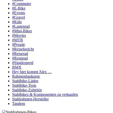
#Commuter
#E-Bike
#Events
#Gravel
#Kids
#Lastenrad
#Mini-Bikes
#Movies
#MTB
#People
#Reisebericht
#Reiserad
#Rennrad
#Singlespeed
BMX
Hey hier kommt Alex …
Rahmenbaukurse
Stahlbike-Läden
Stahlbike-Tests
Stahlbike-Zubehör
Stahlbikes & Komponenten zu verkaufen
Stahlrahmen-Hersteller
Tandem