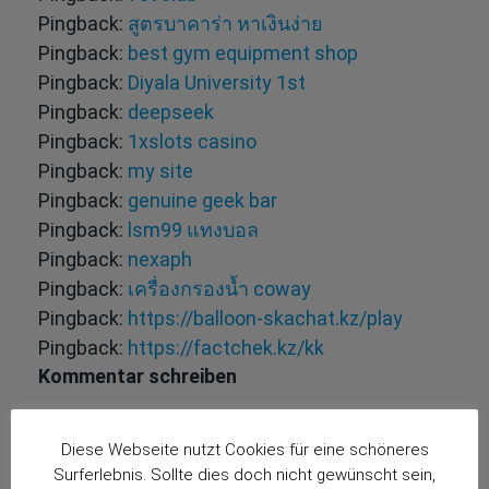
Pingback:
สูตรบาคาร่า หาเงินง่าย
Pingback:
best gym equipment shop
Pingback:
Diyala University 1st
Pingback:
deepseek
Pingback:
1xslots casino
Pingback:
my site
Pingback:
genuine geek bar
Pingback:
lsm99 แทงบอล
Pingback:
nexaph
Pingback:
เครื่องกรองน้ำ coway
Pingback:
https://balloon-skachat.kz/play
Pingback:
https://factchek.kz/kk
Kommentar schreiben
Deine E-Mail-Adresse wird nicht veröffentlicht.
Erforderliche Felder sind mit
*
markiert
Diese Webseite nutzt Cookies für eine schöneres
Surferlebnis. Sollte dies doch nicht gewünscht sein,