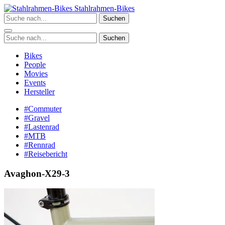
Zum
Stahlrahmen-Bikes
Inhalt
Suchen
springen
Suchen
Bikes
People
Movies
Events
Hersteller
#Commuter
#Gravel
#Lastenrad
#MTB
#Rennrad
#Reisebericht
Avaghon-X29-3