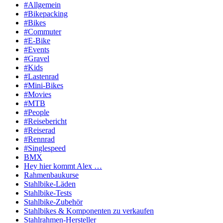
#Allgemein
#Bikepacking
#Bikes
#Commuter
#E-Bike
#Events
#Gravel
#Kids
#Lastenrad
#Mini-Bikes
#Movies
#MTB
#People
#Reisebericht
#Reiserad
#Rennrad
#Singlespeed
BMX
Hey hier kommt Alex …
Rahmenbaukurse
Stahlbike-Läden
Stahlbike-Tests
Stahlbike-Zubehör
Stahlbikes & Komponenten zu verkaufen
Stahlrahmen-Hersteller