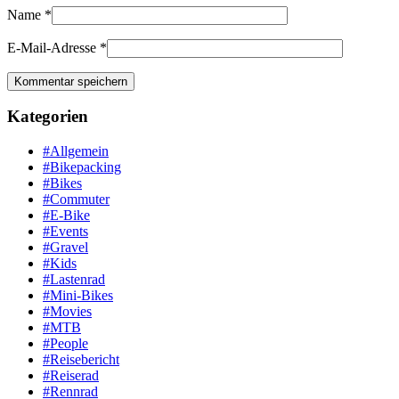
Name
*
E-Mail-Adresse
*
Kategorien
#Allgemein
#Bikepacking
#Bikes
#Commuter
#E-Bike
#Events
#Gravel
#Kids
#Lastenrad
#Mini-Bikes
#Movies
#MTB
#People
#Reisebericht
#Reiserad
#Rennrad