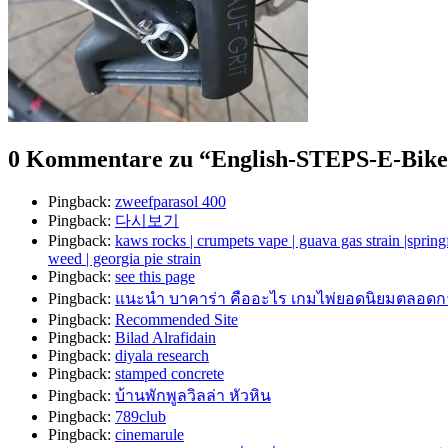
0 Kommentare zu “
English-STEPS-E-Bike
Pingback:
zweefparasol 400
Pingback:
다시보기
Pingback:
kaws rocks | crumpets vape | guava gas strain |spring
weed | georgia pie strain
Pingback:
see this page
Pingback:
แนะนำ บาคาร่า คืออะไร เกมไพ่ยอดนิยมตลอด
Pingback:
Recommended Site
Pingback:
Bilad Alrafidain
Pingback:
diyala research
Pingback:
stamped concrete
Pingback:
บ้านพักพูลวิลล่า หัวหิน
Pingback:
789club
Pingback:
cinemarule