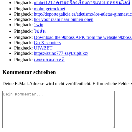
Pingback:
ufabet1212 ครบเครื่องเรื่องการแทงบอลออนไลน์
Pingback:
mohn getrocknet
Pingback:
http://deportegalicia.es/atletismo/los-atletas-gimnas
Pingback:
hor voor raam naar binnen open
Pingback:
1win
Pingback:
ไข่สั่น
Pingback:
Download the 9kboss APK from the website 9kboss
Pingback:
Go X scooters
Pingback:
UFABET
Pingback:
https://azino777-sayt.zipit.kz/
Pingback:
แทงบอลเกาหลี
Kommentar schreiben
Deine E-Mail-Adresse wird nicht veröffentlicht.
Erforderliche Felder 