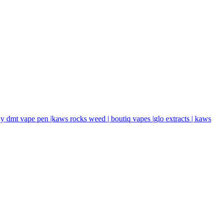
buy dmt vape pen |kaws rocks weed | boutiq vapes |glo extracts | kaws