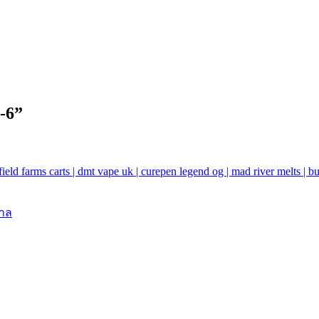
-6
”
field farms carts | dmt vape uk | curepen legend og | mad river melts | 
กาล