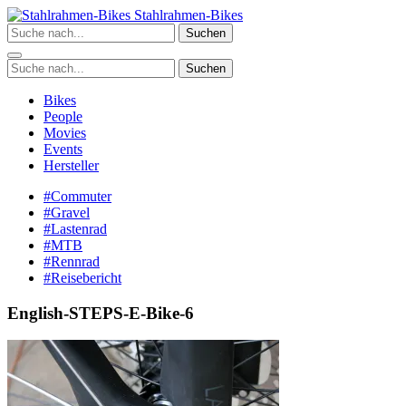
Zum
Stahlrahmen-Bikes
Inhalt
Suchen
springen
Suchen
Bikes
People
Movies
Events
Hersteller
#Commuter
#Gravel
#Lastenrad
#MTB
#Rennrad
#Reisebericht
English-STEPS-E-Bike-6