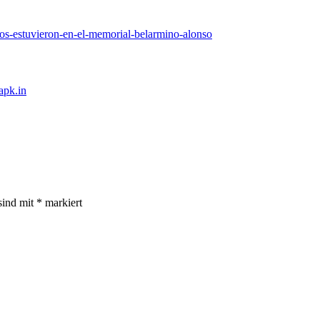
ticos-estuvieron-en-el-memorial-belarmino-alonso
apk.in
sind mit
*
markiert