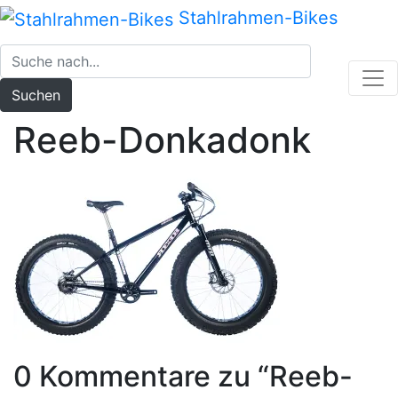
Zum
Stahlrahmen-Bikes
Inhalt
springen
Suchen
Reeb-Donkadonk
0 Kommentare zu “
Reeb-