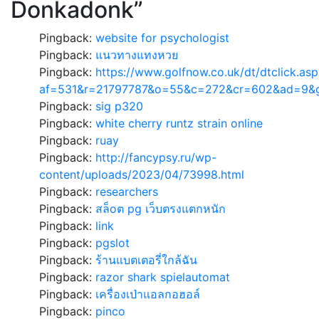
Donkadonk
”
Pingback:
website for psychologist
Pingback:
แนวทางแทงหวย
Pingback:
https://www.golfnow.co.uk/dt/dtclick.as
af=531&r=21797787&o=55&c=272&cr=602&ad=9&gnre
Pingback:
sig p320
Pingback:
white cherry runtz strain online
Pingback:
ruay
Pingback:
http://fancypsy.ru/wp-
content/uploads/2023/04/73998.html
Pingback:
researchers
Pingback:
สล็oต pg เว็บตรงแตกหนัก
Pingback:
link
Pingback:
pgslot
Pingback:
ร้านแบตเตอรี่ใกล้ฉัน
Pingback:
razor shark spielautomat
Pingback:
เครื่องเป่าแอลกอฮอล์
Pingback:
pinco