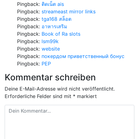
Pingback:
ติดเน็ต ais
Pingback:
streameast mirror links
Pingback:
tga168 สล็อต
Pingback:
อาหารเสริม
Pingback:
Book of Ra slots
Pingback:
lsm99k
Pingback:
website
Pingback:
покердом приветственный бонус
Pingback:
PEP
Kommentar schreiben
Deine E-Mail-Adresse wird nicht veröffentlicht.
Erforderliche Felder sind mit
*
markiert