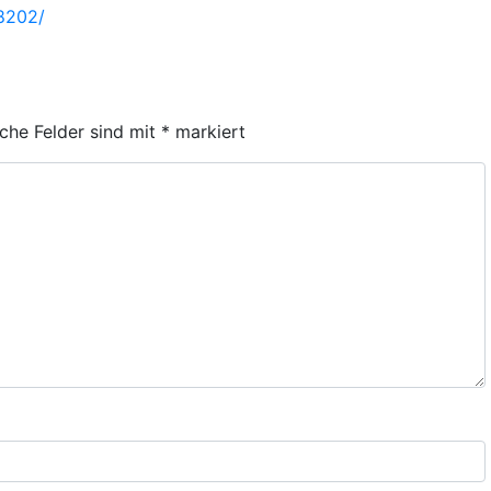
38202/
iche Felder sind mit
*
markiert