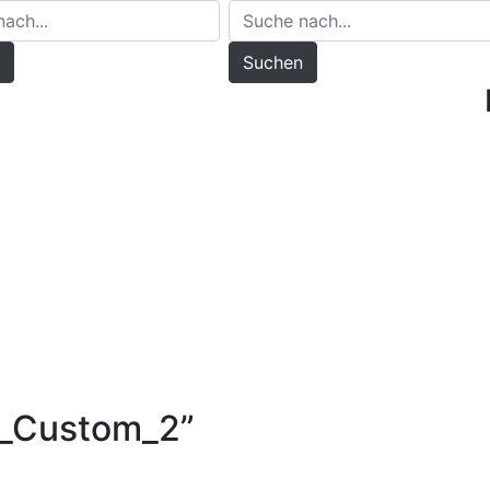
Suchen
n_Custom_2
”