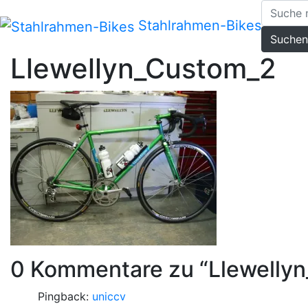
Zum
Inhalt
Stahlrahmen-Bikes
Suchen
springen
Llewellyn_Custom_2
0 Kommentare zu “
Llewelly
Pingback:
uniccv