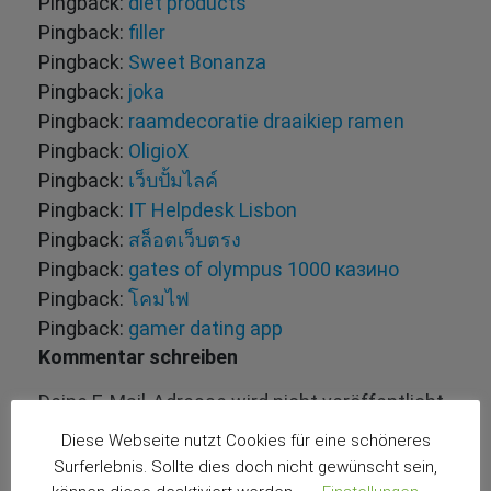
Pingback:
diet products
Pingback:
filler
Pingback:
Sweet Bonanza
Pingback:
joka
Pingback:
raamdecoratie draaikiep ramen
Pingback:
OligioX
Pingback:
เว็บปั้มไลค์
Pingback:
IT Helpdesk Lisbon
Pingback:
สล็อตเว็บตรง
Pingback:
gates of olympus 1000 казино
Pingback:
โคมไฟ
Pingback:
gamer dating app
Kommentar schreiben
Deine E-Mail-Adresse wird nicht veröffentlicht.
Erforderliche Felder sind mit
*
markiert
Diese Webseite nutzt Cookies für eine schöneres
Surferlebnis. Sollte dies doch nicht gewünscht sein,