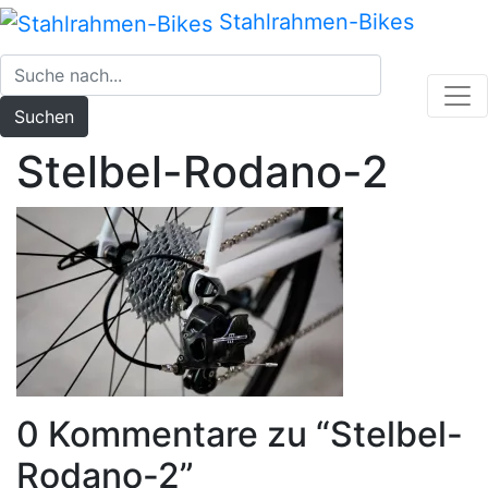
Zum
Stahlrahmen-Bikes
Inhalt
springen
Suchen
Stelbel-Rodano-2
0 Kommentare zu “
Stelbel-
Rodano-2
”