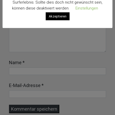
Erforderliche Felder sind mit
*
markiert
Surferlebnis. Sollte dies doch nicht gewünscht sein,
können diese deaktiviert werden.
Einstellungen
Akzeptieren
Name
*
E-Mail-Adresse
*