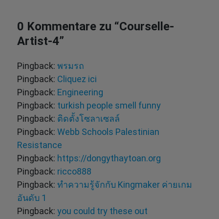
0 Kommentare zu “
Courselle-
Artist-4
”
Pingback:
พรมรถ
Pingback:
Cliquez ici
Pingback:
Engineering
Pingback:
turkish people smell funny
Pingback:
ติดตั้งโซลาเซลล์
Pingback:
Webb Schools Palestinian
Resistance
Pingback:
https://dongythaytoan.org
Pingback:
ricco888
Pingback:
ทำความรู้จักกับ Kingmaker ค่ายเกม
อันดับ 1
Pingback:
you could try these out