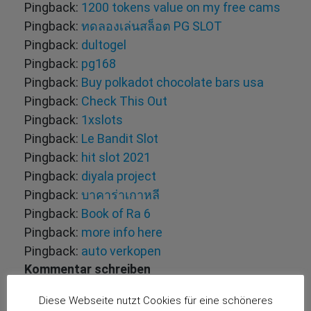
Pingback:
1200 tokens value on my free cams
Pingback:
ทดลองเล่นสล็อต PG SLOT
Pingback:
dultogel
Pingback:
pg168
Pingback:
Buy polkadot chocolate bars usa
Pingback:
Check This Out
Pingback:
1xslots
Pingback:
Le Bandit Slot
Pingback:
hit slot 2021
Pingback:
diyala project
Pingback:
บาคาร่าเกาหลี
Pingback:
Book of Ra 6
Pingback:
more info here
Pingback:
auto verkopen
Kommentar schreiben
Deine E-Mail-Adresse wird nicht veröffentlicht.
Diese Webseite nutzt Cookies für eine schöneres