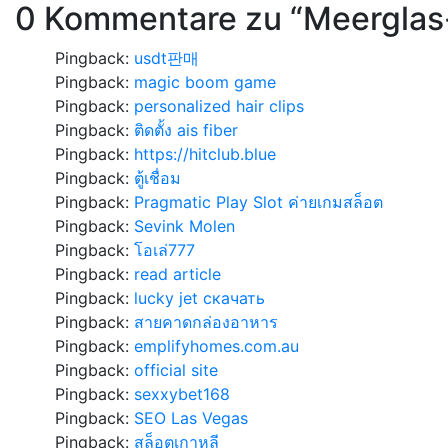
0 Kommentare zu “
Meerglas
Pingback:
usdt판매
Pingback:
magic boom game
Pingback:
personalized hair clips
Pingback:
ติดตั้ง ais fiber
Pingback:
https://hitclub.blue
Pingback:
ตู้เชื่อม
Pingback:
Pragmatic Play Slot ค่ายเกมสล็อต
Pingback:
Sevink Molen
Pingback:
โอเล่777
Pingback:
read article
Pingback:
lucky jet скачать
Pingback:
สายคาดกล่องอาหาร
Pingback:
emplifyhomes.com.au
Pingback:
official site
Pingback:
sexxybet168
Pingback:
SEO Las Vegas
Pingback:
สล็อตเกาหลี