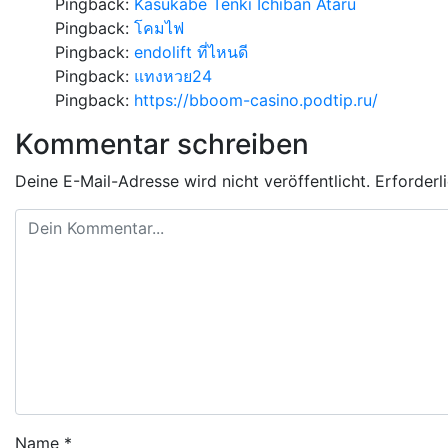
Pingback:
Kasukabe Tenki Ichiban Ataru
Pingback:
โคมไฟ
Pingback:
endolift ที่ไหนดี
Pingback:
แทงหวย24
Pingback:
https://bboom-casino.podtip.ru/
Kommentar schreiben
Deine E-Mail-Adresse wird nicht veröffentlicht.
Erforderl
Name
*