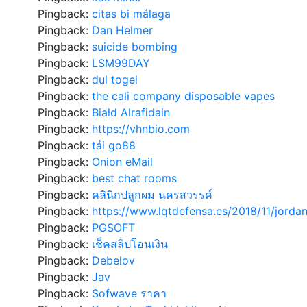
Pingback:
citas bi málaga
Pingback:
Dan Helmer
Pingback:
suicide bombing
Pingback:
LSM99DAY
Pingback:
dul togel
Pingback:
the cali company disposable vapes
Pingback:
Biald Alrafidain
Pingback:
https://vhnbio.com
Pingback:
tải go88
Pingback:
Onion eMail
Pingback:
best chat rooms
Pingback:
คลินิกปลูกผม นครสวรรค์
Pingback:
https://www.lqtdefensa.es/2018/11/jorda
Pingback:
PGSOFT
Pingback:
เช็คสลิปโอนเงิน
Pingback:
Debelov
Pingback:
Jav
Pingback:
Sofwave ราคา