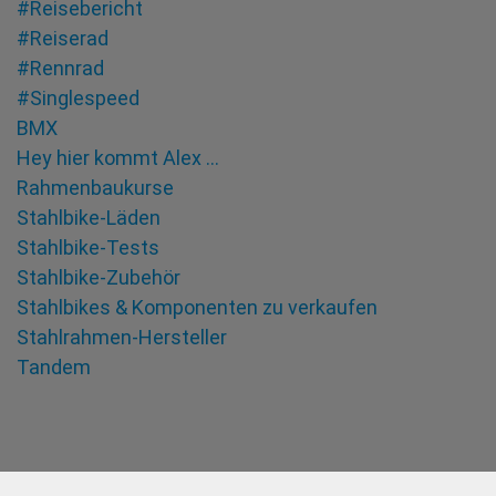
#Reisebericht
#Reiserad
#Rennrad
#Singlespeed
BMX
Hey hier kommt Alex …
Rahmenbaukurse
Stahlbike-Läden
Stahlbike-Tests
Stahlbike-Zubehör
Stahlbikes & Komponenten zu verkaufen
Stahlrahmen-Hersteller
Tandem