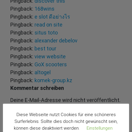
Pingback:
discover this
Pingback:
168wins
Pingback:
e slot ดีอย่างไร
Pingback:
read on site
Pingback:
situs toto
Pingback:
alexander debelov
Pingback:
best tour
Pingback:
view website
Pingback:
GoX scooters
Pingback:
altogel
Pingback:
komek-group.kz
Kommentar schreiben
Deine E-Mail-Adresse wird nicht veröffentlicht.
Erforderliche Felder sind mit
*
markiert
Diese Webseite nutzt Cookies für eine schöneres
Surferlebnis. Sollte dies doch nicht gewünscht sein,
können diese deaktiviert werden.
Einstellungen