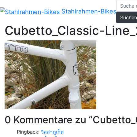
Zum
Inhalt
Stahlrahmen-Bikes
Suchen
springen
Cubetto_Classic-Line_
0 Kommentare zu “
Cubetto_
Pingback:
วิลล่าภูเก็ต