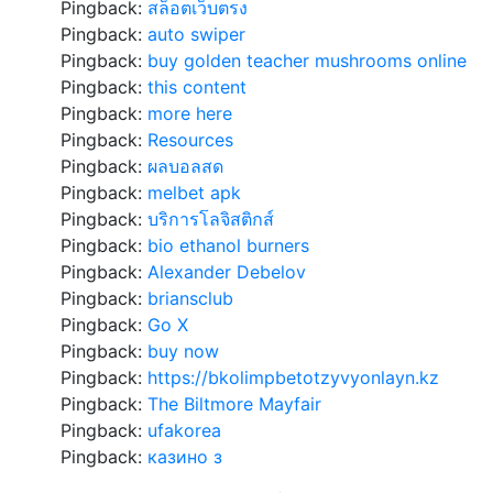
Pingback:
สล็อตเว็บตรง
Pingback:
auto swiper
Pingback:
buy golden teacher mushrooms online
Pingback:
this content
Pingback:
more here
Pingback:
Resources
Pingback:
ผลบอลสด
Pingback:
melbet apk
Pingback:
บริการโลจิสติกส์
Pingback:
bio ethanol burners
Pingback:
Alexander Debelov
Pingback:
briansclub
Pingback:
Go X
Pingback:
buy now
Pingback:
https://bkolimpbetotzyvyonlayn.kz
Pingback:
The Biltmore Mayfair
Pingback:
ufakorea
Pingback:
казино з