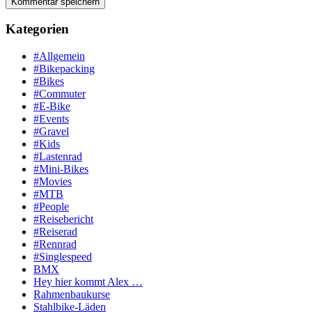
Kategorien
#Allgemein
#Bikepacking
#Bikes
#Commuter
#E-Bike
#Events
#Gravel
#Kids
#Lastenrad
#Mini-Bikes
#Movies
#MTB
#People
#Reisebericht
#Reiserad
#Rennrad
#Singlespeed
BMX
Hey hier kommt Alex …
Rahmenbaukurse
Stahlbike-Läden