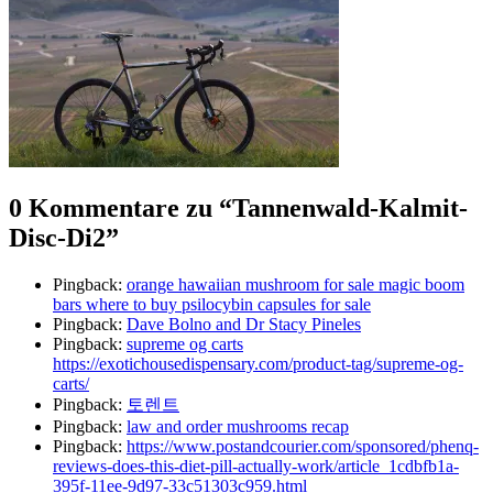
0 Kommentare zu “
Tannenwald-Kalmit-
Disc-Di2
”
Pingback:
orange hawaiian mushroom for sale magic boom
bars where to buy psilocybin capsules for sale
Pingback:
Dave Bolno and Dr Stacy Pineles
Pingback:
supreme og carts
https://exotichousedispensary.com/product-tag/supreme-og-
carts/
Pingback:
토렌트
Pingback:
law and order mushrooms recap
Pingback:
https://www.postandcourier.com/sponsored/phenq-
reviews-does-this-diet-pill-actually-work/article_1cdbfb1a-
395f-11ee-9d97-33c51303c959.html