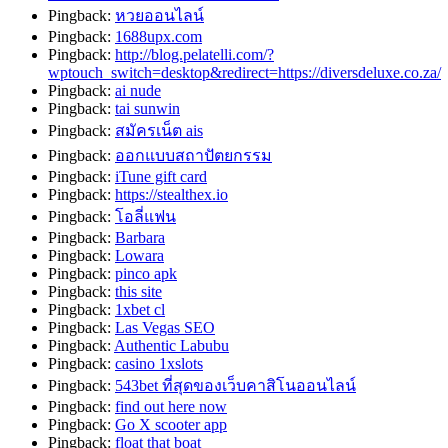
Pingback:
หวยออนไลน์
Pingback:
1688upx.com
Pingback:
http://blog.pelatelli.com/?
wptouch_switch=desktop&redirect=https://diversdeluxe.co.za/
Pingback:
ai nude
Pingback:
tai sunwin
Pingback:
สมัครเน็ต ais
Pingback:
ออกแบบสถาปัตยกรรม
Pingback:
iTune gift card
Pingback:
https://stealthex.io
Pingback:
โอลี่แฟน
Pingback:
Barbara
Pingback:
Lowara
Pingback:
pinco apk
Pingback:
this site
Pingback:
1xbet cl
Pingback:
Las Vegas SEO
Pingback:
Authentic Labubu
Pingback:
casino 1xslots
Pingback:
543bet ที่สุดของเว็บคาสิโนออนไลน์
Pingback:
find out here now
Pingback:
Go X scooter app
Pingback:
float that boat