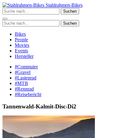
Zum
Stahlrahmen-Bikes
Inhalt
Suchen
springen
Suchen
Bikes
People
Movies
Events
Hersteller
#Commuter
#Gravel
#Lastenrad
#MTB
#Rennrad
#Reisebericht
Tannenwald-Kalmit-Disc-Di2