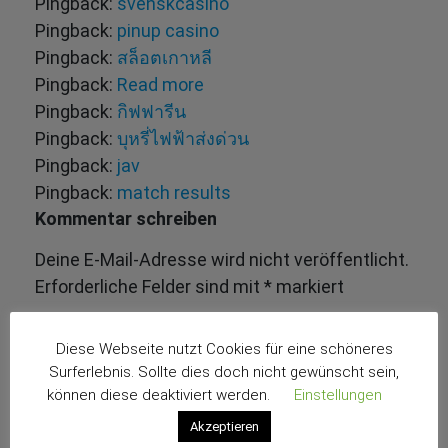
Pingback:
svenskcasino
Pingback:
pinup casino
Pingback:
สล็อตเกาหลี
Pingback:
Read more
Pingback:
กิฟฟารีน
Pingback:
บุหรี่ไฟฟ้าส่งด่วน
Pingback:
jav
Pingback:
match results
Kommentar schreiben
Deine E-Mail-Adresse wird nicht veröffentlicht.
Erforderliche Felder sind mit
*
markiert
Diese Webseite nutzt Cookies für eine schöneres
Surferlebnis. Sollte dies doch nicht gewünscht sein,
können diese deaktiviert werden.
Einstellungen
Akzeptieren