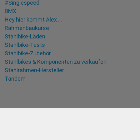
#Singlespeed
BMX
Hey hier kommt Alex …
Rahmenbaukurse
Stahlbike-Läden
Stahlbike-Tests
Stahlbike-Zubehör
Stahlbikes & Komponenten zu verkaufen
Stahlrahmen-Hersteller
Tandem