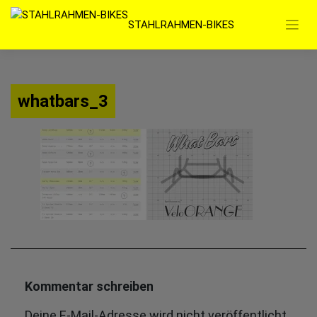
Zum
STAHLRAHMEN-BIKES
Inhalt
springen
whatbars_3
Kommentar schreiben
Deine E-Mail-Adresse wird nicht veröffentlicht.