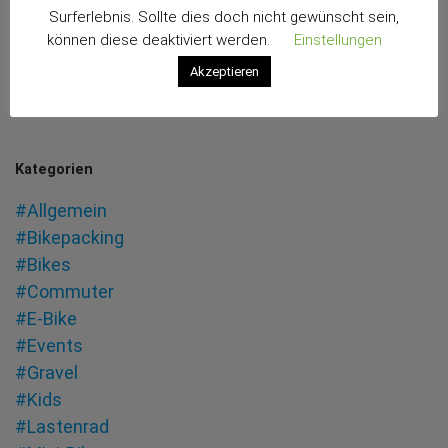
Surferlebnis. Sollte dies doch nicht gewünscht sein,
können diese deaktiviert werden.
Einstellungen
Akzeptieren
Kategorien
#Allgemein
#Bikepacking
#Bikes
#Commuter
#E-Bike
#Events
#Gravel
#Kids
#Lastenrad