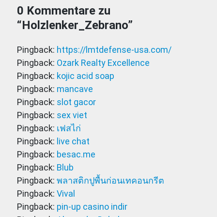
0 Kommentare zu
“
Holzlenker_Zebrano
”
Pingback:
https://lmtdefense-usa.com/
Pingback:
Ozark Realty Excellence
Pingback:
kojic acid soap
Pingback:
mancave
Pingback:
slot gacor
Pingback:
sex viet
Pingback:
เฟสไก่
Pingback:
live chat
Pingback:
besac.me
Pingback:
Blub
Pingback:
พลาสติกปูพื้นก่อนเทคอนกรีต
Pingback:
Vival
Pingback:
pin-up casino indir