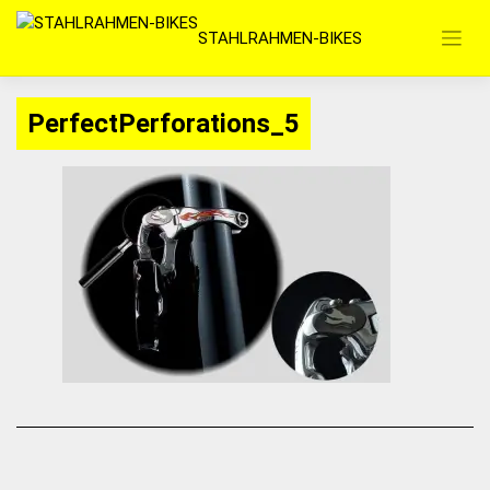
Zum
STAHLRAHMEN-BIKES
Inhalt
springen
PerfectPerforations_5