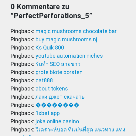
0 Kommentare zu
“
PerfectPerforations_5
”
Pingback:
magic mushrooms chocolate bar​
Pingback:
buy magic mushrooms nj
Pingback:
Ks Quik 800
Pingback:
youtube automation niches
Pingback:
รับทำ SEO สายขาว
Pingback:
grote blote borsten
Pingback:
cat888
Pingback:
about tokens
Pingback:
лаки джет скачать
Pingback:
��������
Pingback:
1xbet app
Pingback:
joka online casino
Pingback:
วิเคราะห์บอล ที่แม่นที่สุด แนวทาง แทง