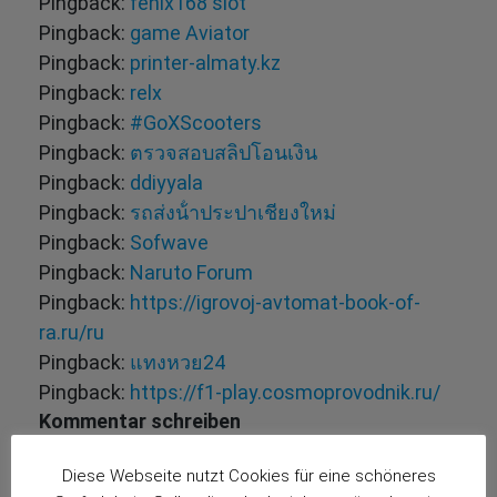
Pingback:
fenix168 slot
Pingback:
game Aviator
Pingback:
printer-almaty.kz
Pingback:
relx
Pingback:
#GoXScooters
Pingback:
ตรวจสอบสลิปโอนเงิน
Pingback:
ddiyyala
Pingback:
รถส่งน้ําประปาเชียงใหม่
Pingback:
Sofwave
Pingback:
Naruto Forum
Pingback:
https://igrovoj-avtomat-book-of-
ra.ru/ru
Pingback:
แทงหวย24
Pingback:
https://f1-play.cosmoprovodnik.ru/
Kommentar schreiben
Deine E-Mail-Adresse wird nicht veröffentlicht.
Diese Webseite nutzt Cookies für eine schöneres
Erforderliche Felder sind mit
*
markiert