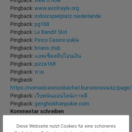
Pingback:
view it now
Pingback:
www.asofrayle.org
Pingback:
indoorspielplatz niederlande
Pingback:
pg168
Pingback:
Le Bandit Slot
Pingback:
Pinco Casino yuklə
Pingback:
brians club
Pingback:
แอพเช็คสลิปโอนเงิน
Pingback:
pizza168
Pingback:
หวย
Pingback:
https://nomadcasinoskachat.buroosnova.kz/page/
Pingback:
เว็บพนันออนไลน์เกาหลี
Pingback:
genghiskhanpokie.com
Kommentar schreiben
Deine E-Mail-Adresse wird nicht veröffentlicht.
Diese Webseite nutzt Cookies für eine schöneres
Erforderliche Felder sind mit
*
markiert