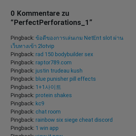
0 Kommentare zu
“
PerfectPerforations_1
”
Pingback:
ข้อดีของการเล่นเกม NetEnt slot ผ่าน
เว็บทางเข้า 2lotvip
Pingback:
rad 150 bodybuilder sex
Pingback:
raptor789.com
Pingback:
justin trudeau kush
Pingback:
blue punisher pill effects
Pingback:
1+1사이트
Pingback:
protein shakes
Pingback:
kc9
Pingback:
chat room
Pingback:
rainbow six siege cheat discord
Pingback:
1 win app