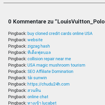
0 Kommentare zu “
LouisVuitton_Pol
Pingback:
buy cloned credit cards online USA
Pingback:
website
Pingback:
zigzag hash
Pingback:
ทีเด็ดฟุตบอล
Pingback:
collision repair near me
Pingback:
USA magic mushroom tourism
Pingback:
SEO Affiliate Domination
Pingback:
tải sunwin
Pingback:
https://chudu24h.com
Pingback:
สวนหิน
Pingback:
online chat
Pingback:
ทางเข้า lucabet