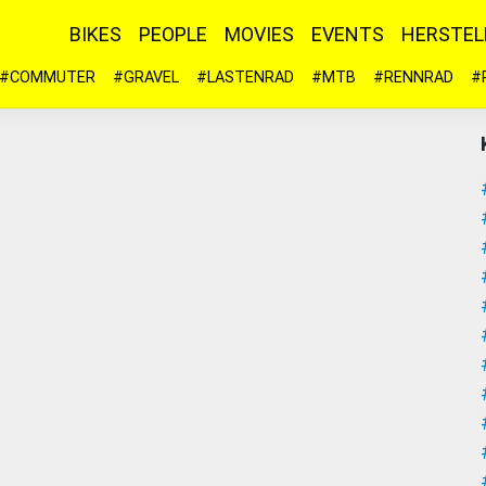
BIKES
PEOPLE
MOVIES
EVENTS
HERSTEL
#COMMUTER
#GRAVEL
#LASTENRAD
#MTB
#RENNRAD
#