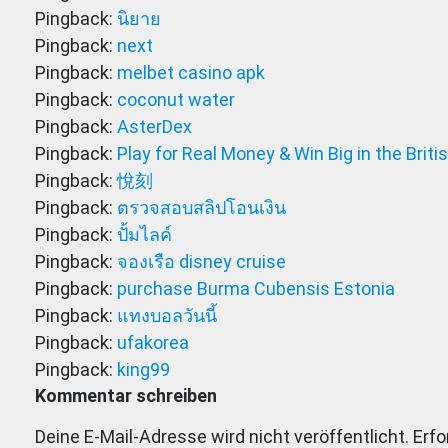
Pingback:
นิยาย
Pingback:
next
Pingback:
melbet casino apk
Pingback:
coconut water
Pingback:
AsterDex
Pingback:
Play for Real Money & Win Big in the Briti
Pingback:
悅刻
Pingback:
ตรวจสอบสลิปโอนเงิน
Pingback:
ปั้มไลค์
Pingback:
จองเรือ disney cruise
Pingback:
purchase Burma Cubensis Estonia
Pingback:
แทงบอลวันนี้
Pingback:
ufakorea
Pingback:
king99
Kommentar schreiben
Deine E-Mail-Adresse wird nicht veröffentlicht.
Erfo