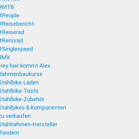
#MTB
#People
#Reisebericht
#Reiserad
#Rennrad
#Singlespeed
BMX
Hey hier kommt Alex …
Rahmenbaukurse
Stahlbike-Läden
Stahlbike-Tests
Stahlbike-Zubehör
Stahlbikes & Komponenten
zu verkaufen
Stahlrahmen-Hersteller
Tandem