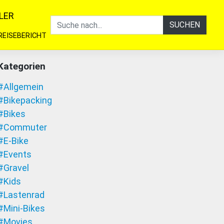
LER
SUCHEN
REISEBERICHT
Kategorien
#Allgemein
#Bikepacking
#Bikes
#Commuter
#E-Bike
#Events
#Gravel
#Kids
#Lastenrad
#Mini-Bikes
#Movies