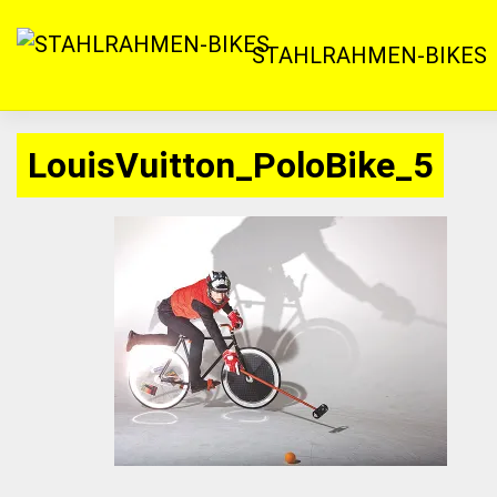
Zum
Inhalt
STAHLRAHMEN-BIKES
springen
LouisVuitton_PoloBike_5