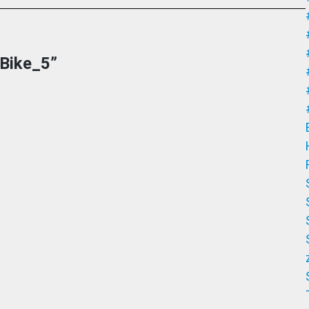
oBike_5
”