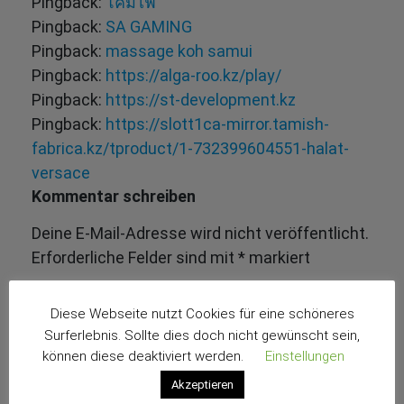
Pingback:
โคมไฟ
Pingback:
SA GAMING
Pingback:
massage koh samui
Pingback:
https://alga-roo.kz/play/
Pingback:
https://st-development.kz
Pingback:
https://slott1ca-mirror.tamish-
fabrica.kz/tproduct/1-732399604551-halat-
versace
Kommentar schreiben
Deine E-Mail-Adresse wird nicht veröffentlicht.
Erforderliche Felder sind mit
*
markiert
Diese Webseite nutzt Cookies für eine schöneres
Surferlebnis. Sollte dies doch nicht gewünscht sein,
können diese deaktiviert werden.
Einstellungen
Akzeptieren