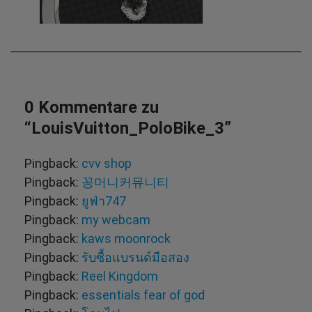
0 Kommentare zu
“
LouisVuitton_PoloBike_3
”
Pingback:
cvv shop
Pingback:
꽁머니커뮤니티
Pingback:
ยูฟ่า747
Pingback:
my webcam
Pingback:
kaws moonrock
Pingback:
รับซื้อแบรนด์มือสอง
Pingback:
Reel Kingdom
Pingback:
essentials fear of god