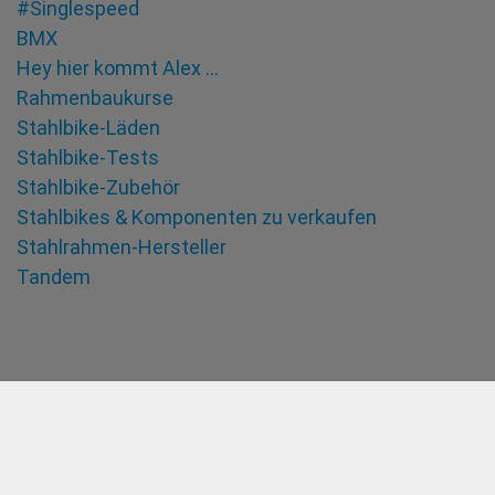
#Singlespeed
BMX
Hey hier kommt Alex …
Rahmenbaukurse
Stahlbike-Läden
Stahlbike-Tests
Stahlbike-Zubehör
Stahlbikes & Komponenten zu verkaufen
Stahlrahmen-Hersteller
Tandem