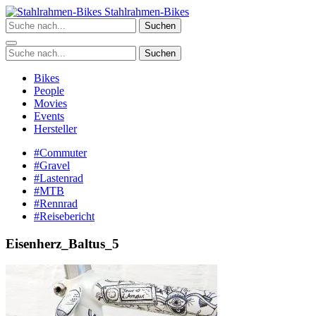
Zum
Stahlrahmen-Bikes
Inhalt
Suchen
springen
Suchen
Bikes
People
Movies
Events
Hersteller
#Commuter
#Gravel
#Lastenrad
#MTB
#Rennrad
#Reisebericht
Eisenherz_Baltus_5