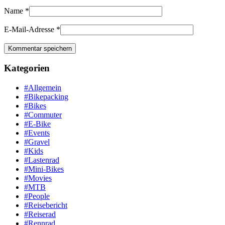
Name
*
E-Mail-Adresse
*
Kategorien
#Allgemein
#Bikepacking
#Bikes
#Commuter
#E-Bike
#Events
#Gravel
#Kids
#Lastenrad
#Mini-Bikes
#Movies
#MTB
#People
#Reisebericht
#Reiserad
#Rennrad