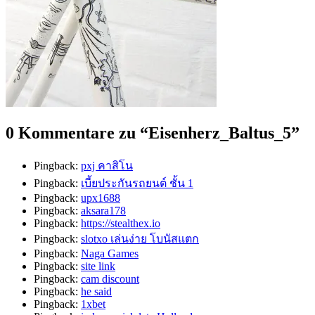
0 Kommentare zu “
Eisenherz_Baltus_5
”
Pingback:
pxj คาสิโน
Pingback:
เบี้ยประกันรถยนต์ ชั้น 1
Pingback:
upx1688
Pingback:
aksara178
Pingback:
https://stealthex.io
Pingback:
slotxo เล่นง่าย โบนัสแตก
Pingback:
Naga Games
Pingback:
site link
Pingback:
cam discount
Pingback:
he said
Pingback:
1xbet