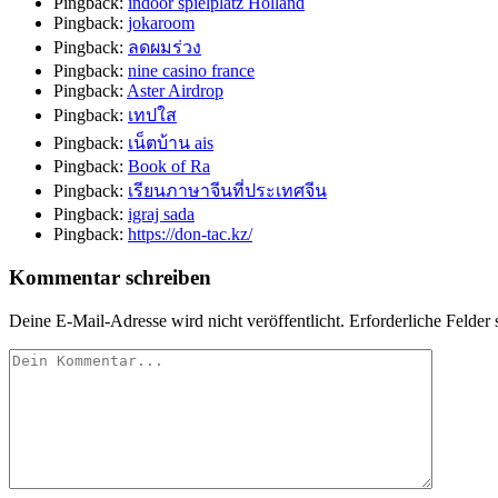
Pingback:
indoor spielplatz Holland
Pingback:
jokaroom
Pingback:
ลดผมร่วง
Pingback:
nine casino france
Pingback:
Aster Airdrop
Pingback:
เทปใส
Pingback:
เน็ตบ้าน ais
Pingback:
Book of Ra
Pingback:
เรียนภาษาจีนที่ประเทศจีน
Pingback:
igraj sada
Pingback:
https://don-tac.kz/
Kommentar schreiben
Deine E-Mail-Adresse wird nicht veröffentlicht.
Erforderliche Felder 