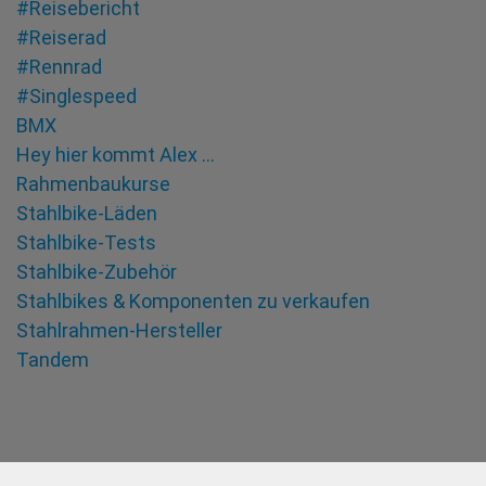
#Reisebericht
#Reiserad
#Rennrad
#Singlespeed
BMX
Hey hier kommt Alex …
Rahmenbaukurse
Stahlbike-Läden
Stahlbike-Tests
Stahlbike-Zubehör
Stahlbikes & Komponenten zu verkaufen
Stahlrahmen-Hersteller
Tandem