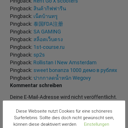
Pingback:
Rent Go X scooters
Pingback:
สินค้ากิฟฟารีน
Pingback:
เน็ตบ้านทรู
Pingback:
泰国FDA注册
Pingback:
SA GAMING
Pingback:
สล็อตเว็บตรง
Pingback:
1st-course.ru
Pingback:
sp2s
Pingback:
Rollistan I New Amsterdam
Pingback:
sweet bonanza 1000 демо в рублях
Pingback:
ปากกาลดน้ำหนัก Wegovy
Kommentar schreiben
Deine E-Mail-Adresse wird nicht veröffentlicht.
Erforderliche Felder sind mit
*
markiert
Diese Webseite nutzt Cookies für eine schöneres
Surferlebnis. Sollte dies doch nicht gewünscht sein,
können diese deaktiviert werden.
Einstellungen