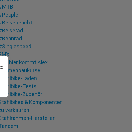
#MTB
#People
#Reisebericht
#Reiserad
#Rennrad
#Singlespeed
BMX
Hey hier kommt Alex …
te
Rahmenbaukurse
Stahlbike-Läden
Stahlbike-Tests
Stahlbike-Zubehör
Stahlbikes & Komponenten
zu verkaufen
Stahlrahmen-Hersteller
Tandem