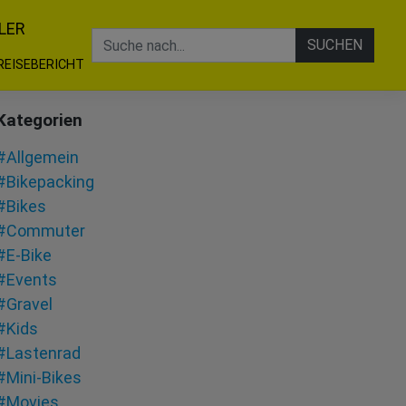
LER
SUCHEN
REISEBERICHT
Kategorien
#Allgemein
#Bikepacking
#Bikes
#Commuter
#E-Bike
#Events
#Gravel
#Kids
#Lastenrad
#Mini-Bikes
#Movies