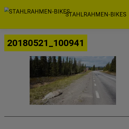
Zum
Inhalt
STAHLRAHMEN-BIKES
springen
20180521_100941