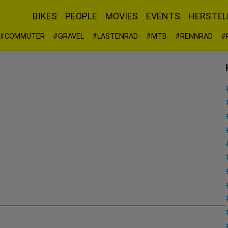
BIKES
PEOPLE
MOVIES
EVENTS
HERSTEL
#COMMUTER
#GRAVEL
#LASTENRAD
#MTB
#RENNRAD
#