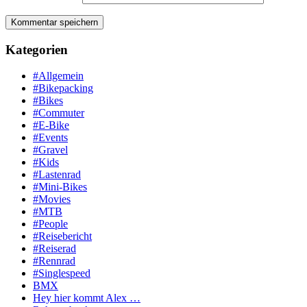
Kategorien
#Allgemein
#Bikepacking
#Bikes
#Commuter
#E-Bike
#Events
#Gravel
#Kids
#Lastenrad
#Mini-Bikes
#Movies
#MTB
#People
#Reisebericht
#Reiserad
#Rennrad
#Singlespeed
BMX
Hey hier kommt Alex …