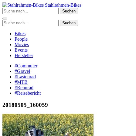
Zum
Stahlrahmen-Bikes
Inhalt
Suchen
springen
Suchen
Bikes
People
Movies
Events
Hersteller
#Commuter
#Gravel
#Lastenrad
#MTB
#Rennrad
#Reisebericht
20180505_160059