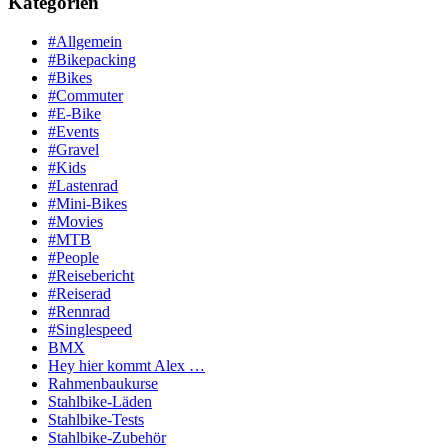
Kategorien
#Allgemein
#Bikepacking
#Bikes
#Commuter
#E-Bike
#Events
#Gravel
#Kids
#Lastenrad
#Mini-Bikes
#Movies
#MTB
#People
#Reisebericht
#Reiserad
#Rennrad
#Singlespeed
BMX
Hey hier kommt Alex …
Rahmenbaukurse
Stahlbike-Läden
Stahlbike-Tests
Stahlbike-Zubehör