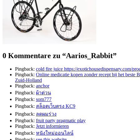
0 Kommentare zu “
Aarios_Rabbit
”
Pingback:
cold fire juice https://exotichousedispensary.com/prod
Pingback:
Online medicatie kopen zonder recept bij het best
Zuid-Holland
Pingback:
anchor
Pingback:
ผ้าต่วน
Pingback:
som777
Pingback:
สล็อตเว็บตรง KC9
Pingback:
ลดผมร่วง
Pingback:
fruit party pragmatic play
Pingback:
Jetzt informieren
Pingback:
หนังใหม่ออนไลน์
Pingback:
see this website