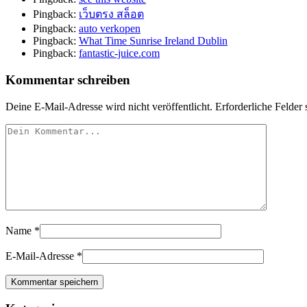
Pingback:
เว็บตรง สล็อต
Pingback:
auto verkopen
Pingback:
What Time Sunrise Ireland Dublin
Pingback:
fantastic-juice.com
Kommentar schreiben
Deine E-Mail-Adresse wird nicht veröffentlicht.
Erforderliche Felder 
Name
*
E-Mail-Adresse
*