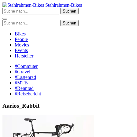
Zum
Stahlrahmen-Bikes
Inhalt
Suchen
springen
Suchen
Bikes
People
Movies
Events
Hersteller
#Commuter
#Gravel
#Lastenrad
#MTB
#Rennrad
#Reisebericht
Aarios_Rabbit