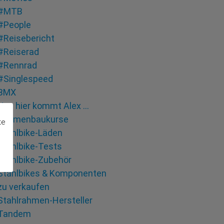
#MTB
#People
#Reisebericht
#Reiserad
#Rennrad
#Singlespeed
BMX
Hey hier kommt Alex …
Rahmenbaukurse
te
Stahlbike-Läden
Stahlbike-Tests
Stahlbike-Zubehör
Stahlbikes & Komponenten
zu verkaufen
Stahlrahmen-Hersteller
Tandem