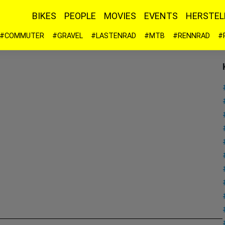
BIKES
PEOPLE
MOVIES
EVENTS
HERSTEL
#COMMUTER
#GRAVEL
#LASTENRAD
#MTB
#RENNRAD
#