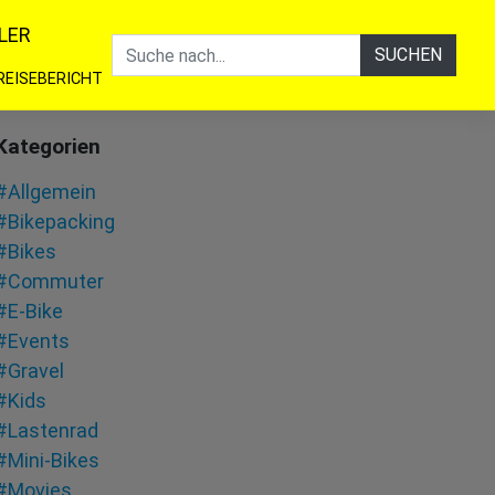
LER
SUCHEN
REISEBERICHT
Kategorien
#Allgemein
#Bikepacking
#Bikes
#Commuter
#E-Bike
#Events
#Gravel
#Kids
#Lastenrad
#Mini-Bikes
#Movies