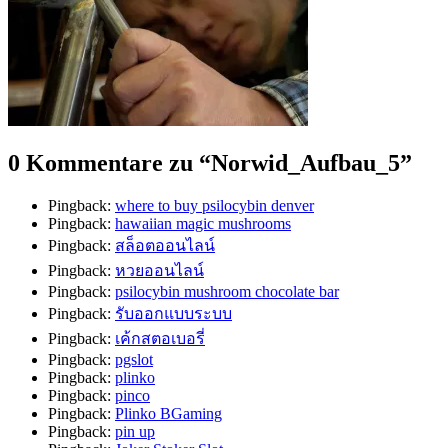
0 Kommentare zu “
Norwid_Aufbau_5
”
Pingback:
where to buy psilocybin denver​
Pingback:
hawaiian magic mushrooms
Pingback:
สล็อตออนไลน์
Pingback:
หวยออนไลน์
Pingback:
psilocybin mushroom chocolate bar
Pingback:
รับออกแบบระบบ
Pingback:
เค้กสตอเบอรี่
Pingback:
pgslot
Pingback:
plinko
Pingback:
pinco
Pingback:
Plinko BGaming
Pingback:
pin up