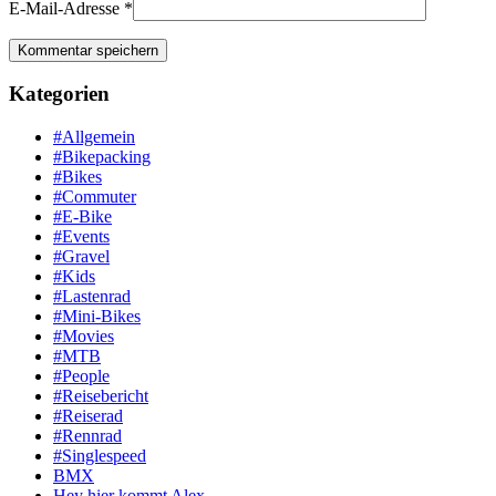
E-Mail-Adresse
*
Kategorien
#Allgemein
#Bikepacking
#Bikes
#Commuter
#E-Bike
#Events
#Gravel
#Kids
#Lastenrad
#Mini-Bikes
#Movies
#MTB
#People
#Reisebericht
#Reiserad
#Rennrad
#Singlespeed
BMX
Hey hier kommt Alex …