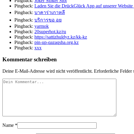
Pingback:
Joker Stoker Slot
Pingback:
Laden Sie die DrückGlück App auf unserer Website 
Pingback:
บาคาร่าเกาหลี
Pingback:
บริการขอ อย
Pingback:
yarmok
Pingback:
20superhot.kz/ru
Pingback:
https://sattizhuldyz.kz/kk-kz
Pingback:
pin-up-qazaqsha.org.kz
Pingback:
xxx
Kommentar schreiben
Deine E-Mail-Adresse wird nicht veröffentlicht.
Erforderliche Felder 
Name
*