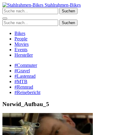
Zum
Stahlrahmen-Bikes
Inhalt
Suchen
springen
Suchen
Bikes
People
Movies
Events
Hersteller
#Commuter
#Gravel
#Lastenrad
#MTB
#Rennrad
#Reisebericht
Norwid_Aufbau_5