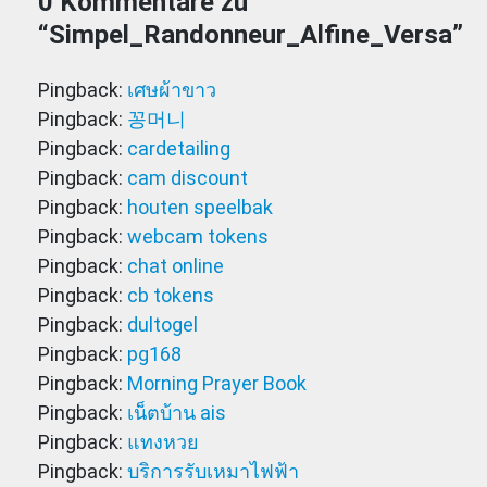
0 Kommentare zu
“
Simpel_Randonneur_Alfine_Versa
”
Pingback:
เศษผ้าขาว
Pingback:
꽁머니
Pingback:
cardetailing
Pingback:
cam discount
Pingback:
houten speelbak
Pingback:
webcam tokens
Pingback:
chat online
Pingback:
cb tokens
Pingback:
dultogel
Pingback:
pg168
Pingback:
Morning Prayer Book
Pingback:
เน็ตบ้าน ais
Pingback:
แทงหวย
Pingback:
บริการรับเหมาไฟฟ้า