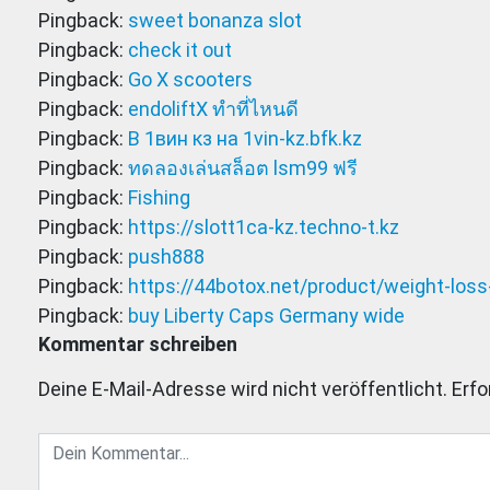
Pingback:
sweet bonanza slot
Pingback:
check it out
Pingback:
Go X scooters
Pingback:
endoliftX ทำที่ไหนดี
Pingback:
В 1вин кз на 1vin-kz.bfk.kz
Pingback:
ทดลองเล่นสล็อต lsm99 ฟรี
Pingback:
Fishing
Pingback:
https://slott1ca-kz.techno-t.kz
Pingback:
push888
Pingback:
https://44botox.net/product/weight-los
Pingback:
buy Liberty Caps Germany wide
Kommentar schreiben
Deine E-Mail-Adresse wird nicht veröffentlicht.
Erfo