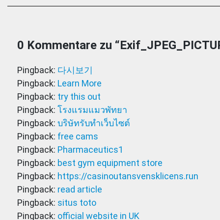
0 Kommentare zu “
Exif_JPEG_PICTU
Pingback:
다시보기
Pingback:
Learn More
Pingback:
try this out
Pingback:
โรงแรมแมวพัทยา
Pingback:
บริษัทรับทำเว็บไซต์
Pingback:
free cams
Pingback:
Pharmaceutics1
Pingback:
best gym equipment store
Pingback:
https://casinoutansvensklicens.run
Pingback:
read article
Pingback:
situs toto
Pingback:
official website in UK