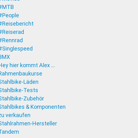
#MTB
#People
#Reisebericht
#Reiserad
#Rennrad
#Singlespeed
BMX
Hey hier kommt Alex …
Rahmenbaukurse
Stahlbike-Läden
Stahlbike-Tests
Stahlbike-Zubehör
Stahlbikes & Komponenten
zu verkaufen
Stahlrahmen-Hersteller
Tandem