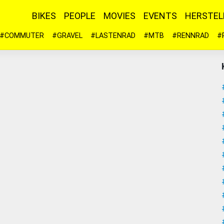
BIKES
PEOPLE
MOVIES
EVENTS
HERSTEL
#COMMUTER
#GRAVEL
#LASTENRAD
#MTB
#RENNRAD
#