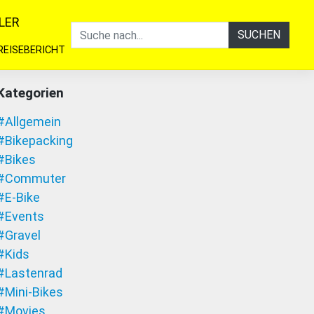
LER
SUCHEN
REISEBERICHT
Kategorien
#Allgemein
#Bikepacking
#Bikes
#Commuter
#E-Bike
#Events
#Gravel
#Kids
#Lastenrad
#Mini-Bikes
#Movies