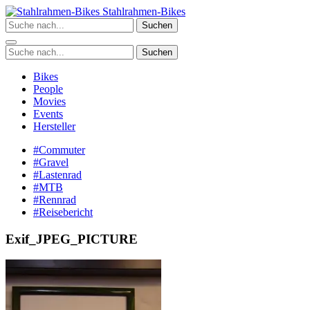
Zum
Stahlrahmen-Bikes
Inhalt
Suchen
springen
Suchen
Bikes
People
Movies
Events
Hersteller
#Commuter
#Gravel
#Lastenrad
#MTB
#Rennrad
#Reisebericht
Exif_JPEG_PICTURE