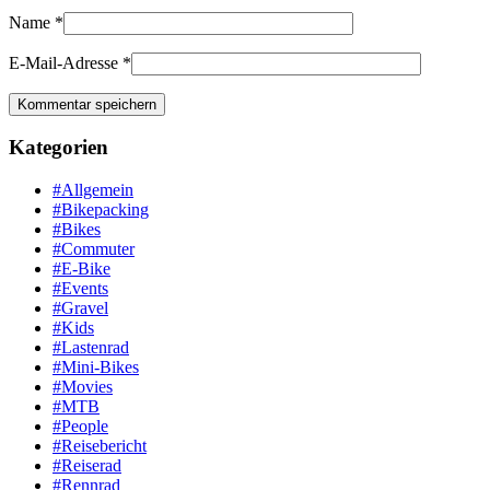
Name
*
E-Mail-Adresse
*
Kategorien
#Allgemein
#Bikepacking
#Bikes
#Commuter
#E-Bike
#Events
#Gravel
#Kids
#Lastenrad
#Mini-Bikes
#Movies
#MTB
#People
#Reisebericht
#Reiserad
#Rennrad