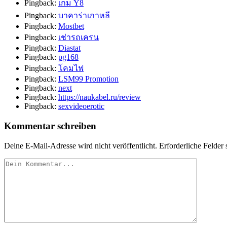
Pingback:
เกม Y8
Pingback:
บาคาร่าเกาหลี
Pingback:
Mostbet
Pingback:
เช่ารถเครน
Pingback:
Diastat
Pingback:
pg168
Pingback:
โคมไฟ
Pingback:
LSM99 Promotion
Pingback:
next
Pingback:
https://naukabel.ru/review
Pingback:
sexvideoerotic
Kommentar schreiben
Deine E-Mail-Adresse wird nicht veröffentlicht.
Erforderliche Felder 