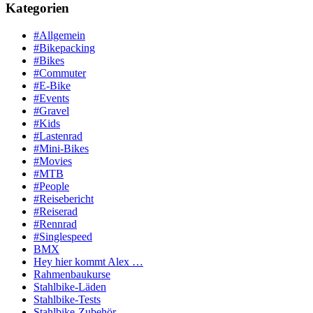
Kategorien
#Allgemein
#Bikepacking
#Bikes
#Commuter
#E-Bike
#Events
#Gravel
#Kids
#Lastenrad
#Mini-Bikes
#Movies
#MTB
#People
#Reisebericht
#Reiserad
#Rennrad
#Singlespeed
BMX
Hey hier kommt Alex …
Rahmenbaukurse
Stahlbike-Läden
Stahlbike-Tests
Stahlbike-Zubehör