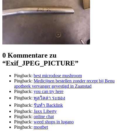
0 Kommentare zu
“
Exif_JPEG_PICTURE
”
Pingback:
best microdose mushroom
Pingback:
Medicijnen bestellen zonder recept bij Benu
apotheek vervanger gevestigd in Zaanstad
Pingback:
you can try here
Pingback:
พูลวิลล่า ระยอง
Pingback:
รับทำ Backlink
Pingback:
Jaxx Liberty
Pingback:
online chat
Pingback:
weed shops in lugano
Pingback:
mostbet