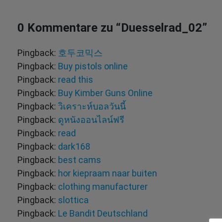
0 Kommentare zu “
Duesselrad_02
”
Pingback:
호두코믹스
Pingback:
Buy pistols online
Pingback:
read this
Pingback:
Buy Kimber Guns Online
Pingback:
วิเคราะห์บอลวันนี้
Pingback:
ดูหนังออนไลน์ฟรี
Pingback:
read
Pingback:
dark168
Pingback:
best cams
Pingback:
hor kiepraam naar buiten
Pingback:
clothing manufacturer
Pingback:
slottica
Pingback:
Le Bandit Deutschland