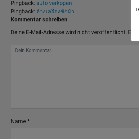
Pingback:
auto verkopen
D
Pingback:
ล้างเครื่องซักผ้า
Kommentar schreiben
Deine E-Mail-Adresse wird nicht veröffentlicht.
Erfo
Name
*