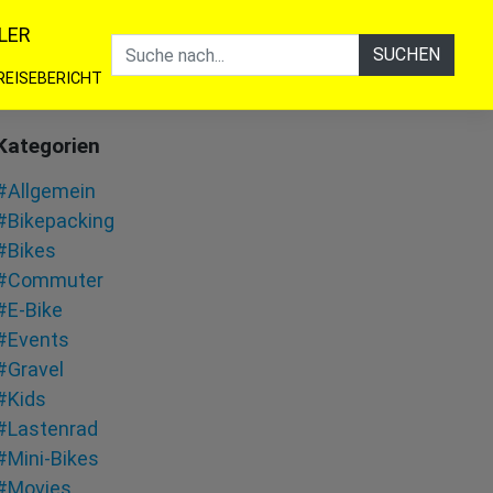
LER
SUCHEN
REISEBERICHT
Kategorien
#Allgemein
#Bikepacking
#Bikes
#Commuter
#E-Bike
#Events
#Gravel
#Kids
#Lastenrad
#Mini-Bikes
#Movies