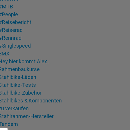
#MTB
#People
#Reisebericht
#Reiserad
#Rennrad
#Singlespeed
BMX
Hey hier kommt Alex …
Rahmenbaukurse
Stahlbike-Läden
Stahlbike-Tests
Stahlbike-Zubehör
Stahlbikes & Komponenten
zu verkaufen
Stahlrahmen-Hersteller
Tandem