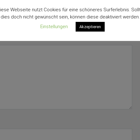
iese Webseite nutzt Cookies für eine schöneres Surferlebnis. Soll
dies doch nicht gewünscht sein, können diese deaktiviert werden.
Einstellungen
Akzeptieren
rderliche Felder sind mit
*
markiert