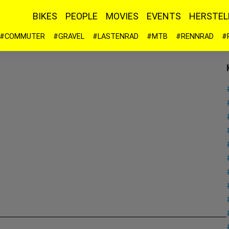
BIKES
PEOPLE
MOVIES
EVENTS
HERSTEL
#COMMUTER
#GRAVEL
#LASTENRAD
#MTB
#RENNRAD
#