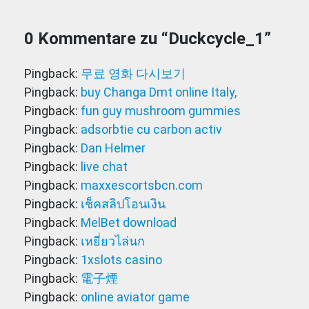
0 Kommentare zu “
Duckcycle_1
”
Pingback:
무료 영화 다시보기
Pingback:
buy Changa Dmt online Italy,
Pingback:
fun guy mushroom gummies
Pingback:
adsorbtie cu carbon activ
Pingback:
Dan Helmer
Pingback:
live chat
Pingback:
maxxescortsbcn.com
Pingback:
เช็คสลิปโอนเงิน
Pingback:
MelBet download
Pingback:
เหยี่ยวไล่นก
Pingback:
1xslots casino
Pingback:
電子煙
Pingback:
online aviator game