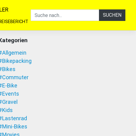
LER
SUCHEN
REISEBERICHT
Kategorien
#Allgemein
#Bikepacking
#Bikes
#Commuter
#E-Bike
#Events
#Gravel
#Kids
#Lastenrad
#Mini-Bikes
#Movies