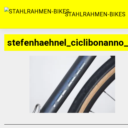
Zum
Inhalt
STAHLRAHMEN-BIKES
springen
stefenhaehnel_ciclibonanno_