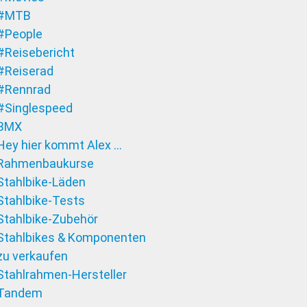
#MTB
#People
#Reisebericht
#Reiserad
#Rennrad
#Singlespeed
BMX
Hey hier kommt Alex …
Rahmenbaukurse
Stahlbike-Läden
Stahlbike-Tests
Stahlbike-Zubehör
Stahlbikes & Komponenten
zu verkaufen
Stahlrahmen-Hersteller
Tandem