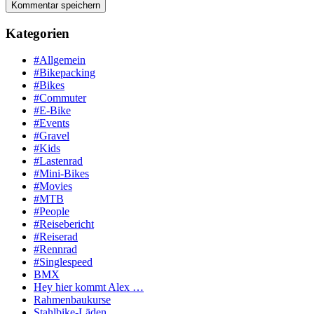
Kategorien
#Allgemein
#Bikepacking
#Bikes
#Commuter
#E-Bike
#Events
#Gravel
#Kids
#Lastenrad
#Mini-Bikes
#Movies
#MTB
#People
#Reisebericht
#Reiserad
#Rennrad
#Singlespeed
BMX
Hey hier kommt Alex …
Rahmenbaukurse
Stahlbike-Läden