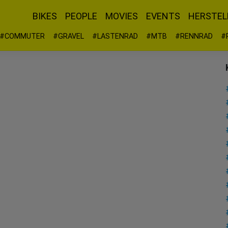
BIKES
PEOPLE
MOVIES
EVENTS
HERSTEL
#COMMUTER
#GRAVEL
#LASTENRAD
#MTB
#RENNRAD
#