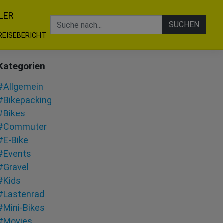
LER
SUCHEN
REISEBERICHT
Kategorien
#Allgemein
#Bikepacking
#Bikes
#Commuter
#E-Bike
#Events
#Gravel
#Kids
#Lastenrad
#Mini-Bikes
#Movies