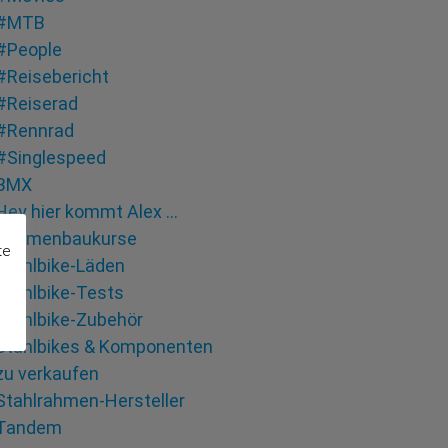
#MTB
#People
#Reisebericht
#Reiserad
#Rennrad
#Singlespeed
BMX
Hey hier kommt Alex …
Rahmenbaukurse
te
Stahlbike-Läden
Stahlbike-Tests
Stahlbike-Zubehör
Stahlbikes & Komponenten
zu verkaufen
Stahlrahmen-Hersteller
Tandem