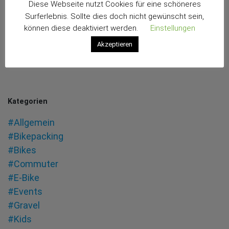
Diese Webseite nutzt Cookies für eine schöneres
Surferlebnis. Sollte dies doch nicht gewünscht sein,
können diese deaktiviert werden.
Einstellungen
Akzeptieren
Kategorien
#Allgemein
#Bikepacking
#Bikes
#Commuter
#E-Bike
#Events
#Gravel
#Kids